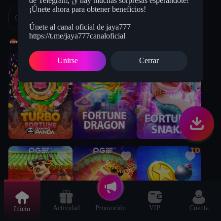
de Telegram, ¡y hay muchas sorpresas esperándote!
¡Únete ahora para obtener beneficios!
Buscar juegos
Únete al canal oficial de jaya777
https://t.me/jaya777canaloficial
Popular
Todo
35
Unirse
Cerrar
Actividad
Promoción
VIP
Cuenta
Inicio